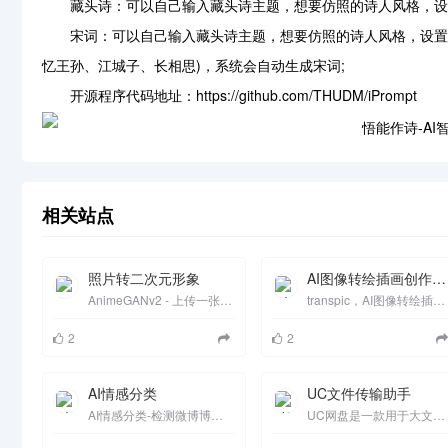
藏头诗：可以自己输入藏头诗主题，想要仿照的诗人风格，设置
宋词：可以自己输入藏头诗主题，想要仿照的诗人风格，设置词
忆王孙、江城子、长相思)，系统会自动生成宋词;
开源程序代码地址：https://github.com/THUDM/iPrompt
相关站点
照片转二次元形象
AI图像转绘插画创作平台
AnimeGANv2 - 上传一张人像照片，经过 AI 变成二次元形象
transpic，AI图像转绘插画创作平台、上传图片生成多张图片，图片风格转换。
2
2
AI情感分类
UC文件传输助手
AI情感分类-检测微博博文中的情感
UC网盘是一款用于大文件传输与分享并且上传下载不限速的在线大文件分享软件，软件提供对临时文件,视频,文档,文件,音乐,word,图片,pdf等文件的快传,储存,压缩,加密,编辑,分享,解密,转换,同步,备份,管理等功能。