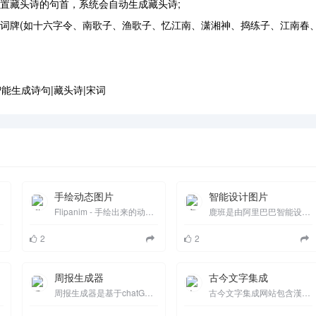
藏头诗的句首，系统会自动生成藏头诗;
牌(如十六字令、南歌子、渔歌子、忆江南、潇湘神、捣练子、江南春
手绘动态图片
智能设计图片
Flipanim - 手绘出来的动态图片，喜欢动画的朋友不容错过！网站提供了一个简单好用的手绘动画工具，图形化的界面上手很快。
鹿班是由阿里巴巴智能设计实验室自主研发的一款设计产品，基于图像智能生成技术 ，鹿班可以改变传统的设计模式，使其在短时间内完成大量banner图、海报图和会场图的设计，提高工作效率。
2
2
周报生成器
古今文字集成
周报生成器是基于chatGPT实现的周报优化神器，简单描述工作内容帮你生成完整日报、周报、月报、总结等。
古今文字集成网站包含漢字、西夏文、契丹文、女真文、女漢、八思八文相关介绍、解释、字源、方言、翻译等功能。